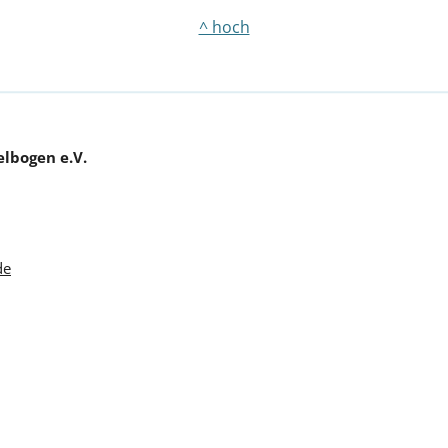
^ hoch
lbogen e.V.
de